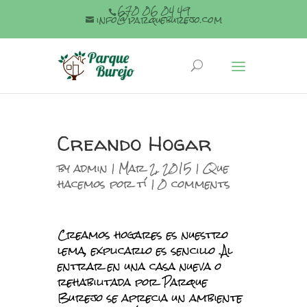
670 06 04 49
info@parqueburejo.com
Creando Hogar
by
admin
| Mar 2, 2015 |
Que
hacemos por tí
|
0 comments
Creamos hogares es nuestro
lema, explicarlo es sencillo .Al
entrar en una casa nueva o
rehabilitada por Parque
Burejo se aprecia un ambiente