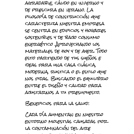
agradable, cálido en invierno y
de frescura en verano. La
filosofía de construcción que
caracteriza nuestra empresa
se centra en edificios y hogares
sostenibles y de bajo consumo
energético .Aprovechando los
materiales de hoy y de ayer. Todo
esto partiendo de tus sueños e
ideas para una casa clásica,
moderna, rustica o el estilo que
nos pidas. Buscando el equilibrio
entre el diseño y calidad para
ajustarnos a tu presupuesto.
Beneficios para la salud:
Cada día aumentan en nuestro
entorno molestias causadas por
la contaminación del aire