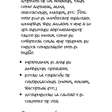
interior de los hogares, tales
como alergias, asma,
irritaciones, mareos, etc. Por
todo ello es impórtate realizar
inmuebles bien aislados y que a su
vez respiren adecuadamente
tanto en muros como en
cubiertas cosas que tenemos en
cuenta comenzando por el
diseño.
mejoramos el aire en
ambientes cerrados
evitan la creación de
condensaciones (mohos, hongos,
bacterias etc.)
incrementan la calidad y el
confort de vida.